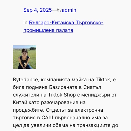
Sep 4, 2025
—
admin
by
in
Българо-Китайска Търговско-
промишлена палaта
Bytedance, компанията майка на Tiktok, е
била подмяна Базираната в Сиатъл
служители на Tiktok Shop с мениджъри от
Китай като разочарование на
продажбите. Отделът за електронна
търговия в САЩ първоначално има за
цел да увеличи обема на транзакциите до