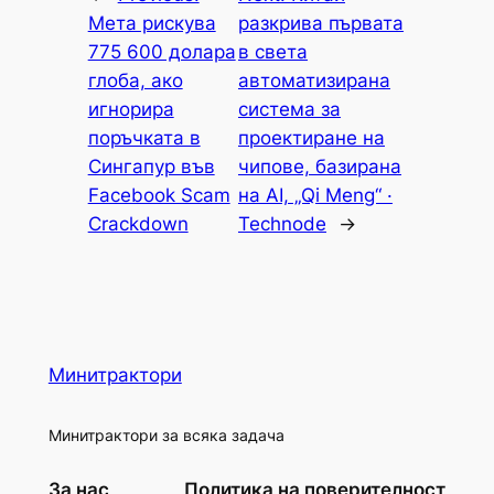
Мета рискува
разкрива първата
775 600 долара
в света
глоба, ако
автоматизирана
игнорира
система за
поръчката в
проектиране на
Сингапур във
чипове, базирана
Facebook Scam
на AI, „Qi Meng“ ·
Crackdown
Technode
→
Минитрактори
Минитрактори за всяка задача
За нас
Политика на поверителност