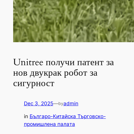
Unitree получи патент за
нов двукрак робот за
сигурност
Dec 3, 2025
—
admin
by
in
Българо-Китайска Търговско-
промишлена палaта