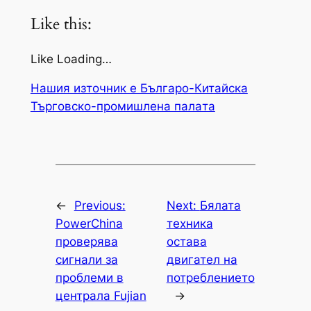
Like this:
Like Loading…
Нашия източник е Българо-Китайска
Търговско-промишлена палaта
←
Previous:
Next:
Бялата
PowerChina
техника
проверява
остава
сигнали за
двигател на
проблеми в
потреблението
централа Fujian
→