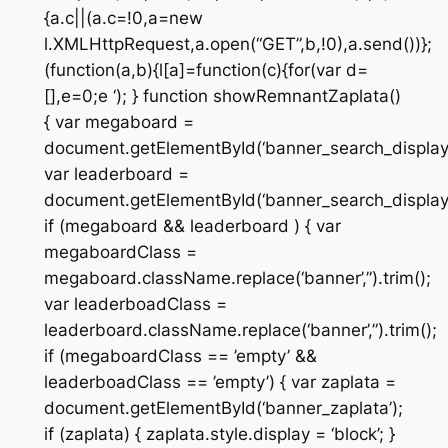
{a.c||(a.c=!0,a=new
l.XMLHttpRequest,a.open(“GET”,b,!0),a.send())};
(function(a,b){l[a]=function(c){for(var d=
[],e=0;e
‘); } function showRemnantZaplata()
{ var megaboard =
document.getElementById(‘banner_search_displa
var leaderboard =
document.getElementById(‘banner_search_display
if (megaboard && leaderboard ) { var
megaboardClass =
megaboard.className.replace(‘banner’,”).trim();
var leaderboadClass =
leaderboard.className.replace(‘banner’,”).trim();
if (megaboardClass == ’empty’ &&
leaderboadClass == ’empty’) { var zaplata =
document.getElementById(‘banner_zaplata’);
if (zaplata) { zaplata.style.display = ‘block’; }