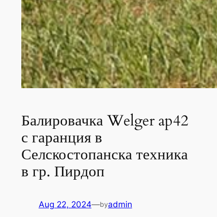
Балировачка Welger ap42
с гаранция в
Селскостопанска техника
в гр. Пирдоп
Aug 22, 2024
—
admin
by