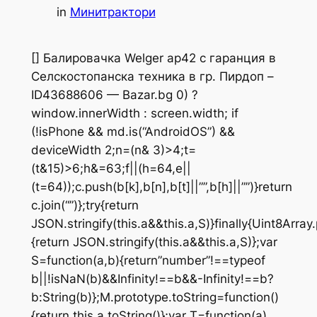
in
Минитрактори
[] Балировачка Welger ap42 с гаранция в
Селскостопанска техника в гр. Пирдоп –
ID43688606 — Bazar.bg
0) ?
window.innerWidth : screen.width; if
(!isPhone && md.is(“AndroidOS”) &&
deviceWidth
2;n=(n& 3)>4;t=
(t&15)>6;h&=63;f||(h=64,e||
(t=64));c.push(b[k],b[n],b[t]||””,b[h]||””)}return
c.join(“”)};try{return
JSON.stringify(this.a&&this.a,S)}finally{Uint8Arra
{return JSON.stringify(this.a&&this.a,S)};var
S=function(a,b){return”number”!==typeof
b||!isNaN(b)&&Infinity!==b&&-Infinity!==b?
b:String(b)};M.prototype.toString=function()
{return this.a.toString()};var T=function(a)