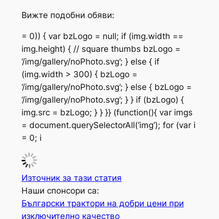
Вижте подобни обяви:
= 0)) { var bzLogo = null; if (img.width ==
img.height) { // square thumbs bzLogo =
‘/img/gallery/noPhoto.svg’; } else { if
(img.width > 300) { bzLogo =
‘/img/gallery/noPhoto.svg’; } else { bzLogo =
‘/img/gallery/noPhoto.svg’; } } if (bzLogo) {
img.src = bzLogo; } } }} (function(){ var imgs
= document.querySelectorAll(‘img’); for (var i
= 0; i
Източник за тази статия
Наши спонсори са:
Български трактори на добри цени при
изключително качество