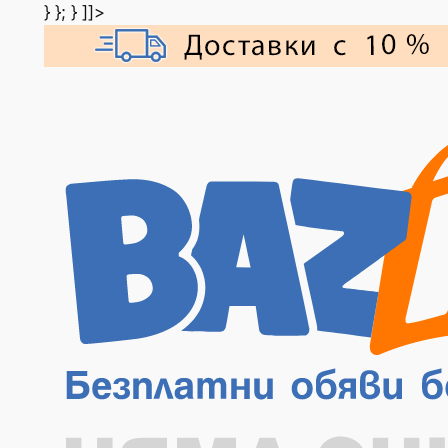
} }; } ]]>