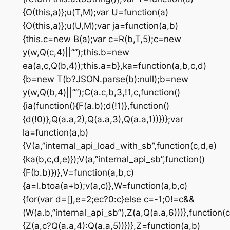
{O(this,a)};u(T,M);var U=function(a)
{O(this,a)};u(U,M);var ja=function(a,b)
{this.c=new B(a);var c=R(b,T,5);c=new
y(w,Q(c,4)||””);this.b=new
ea(a,c,Q(b,4));this.a=b},ka=function(a,b,c,d)
{b=new T(b?JSON.parse(b):null);b=new
y(w,Q(b,4)||””);C(a.c,b,3,!1,c,function()
{ia(function(){F(a.b);d(!1)},function()
{d(!0)},Q(a.a,2),Q(a.a,3),Q(a.a,1))})};var
la=function(a,b)
{V(a,”internal_api_load_with_sb”,function(c,d,e)
{ka(b,c,d,e)});V(a,”internal_api_sb”,function()
{F(b.b)})},V=function(a,b,c)
{a=l.btoa(a+b);v(a,c)},W=function(a,b,c)
{for(var d=[],e=2;ec?0:c}else c=-1;0!=c&&
(W(a.b,”internal_api_sb”),Z(a,Q(a.a,6)))},function(c
{Z(a,c?Q(a.a,4):Q(a.a,5))})},Z=function(a,b)