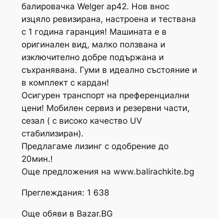
балировачка Welger ap42. Нов внос
изцяло ревизирана, настроена и тествана
с 1 година гаранция! Машината е в
оригинален вид, малко ползвана и
изключително добре подържана и
съхранявана. Гуми в идеално състояние и
в комплект с кардан!
Осигурен транспорт на преференциални
цени! Мобилен сервиз и резервни части,
сезал ( с високо качество UV
стабилизиран).
Предлагаме лизинг с одобрение до
20мин.!
Още предложения на www.balirachkite.bg
Преглеждания: 1 638
Още обяви в Bazar.BG