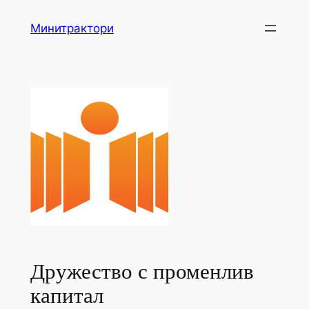
Skip
Минитрактори
to
content
Дружество с променлив
капитал