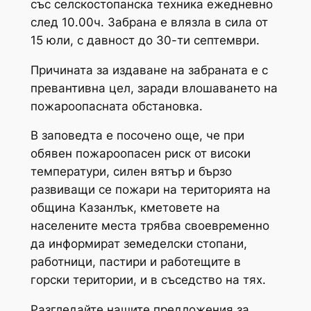
със селскостопанска техника ежедневно
след 10.00ч. Забрана е влязла в сила от
15 юли, с давност до 30-ти септември.
Причината за издаване на забраната е с
превантивна цел, заради влошаването на
пожароопасната обстановка.
В заповедта е посочено още, че при
обявен пожароопасен риск от високи
температури, силен вятър и бързо
развиващи се пожари на територията на
община Казанлък, кметовете на
населените места трябва своевременно
да информират земеделски стопани,
работници, пастири и работещите в
горски територии, и в съседство на тях.
Разгледайте нашите предложения за