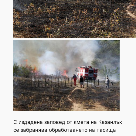
С издадена заповед от кмета на Казанлък
се забранява обработването на пасища