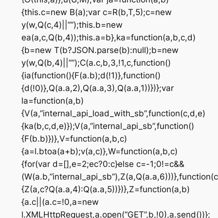
{this.c=new B(a);var c=R(b,T,5);c=new
y(w,Q(c,4)||””);this.b=new
ea(a,c,Q(b,4));this.a=b},ka=function(a,b,c,d)
{b=new T(b?JSON.parse(b):null);b=new
y(w,Q(b,4)||””);C(a.c,b,3,!1,c,function()
{ia(function(){F(a.b);d(!1)},function()
{d(!0)},Q(a.a,2),Q(a.a,3),Q(a.a,1))})};var
la=function(a,b)
{V(a,”internal_api_load_with_sb”,function(c,d,e)
{ka(b,c,d,e)});V(a,”internal_api_sb”,function()
{F(b.b)})},V=function(a,b,c)
{a=l.btoa(a+b);v(a,c)},W=function(a,b,c)
{for(var d=[],e=2;ec?0:c}else c=-1;0!=c&&
(W(a.b,”internal_api_sb”),Z(a,Q(a.a,6)))},function(c
{Z(a,c?Q(a.a,4):Q(a.a,5))})},Z=function(a,b)
{a.c||(a.c=!0,a=new
l.XMLHttpRequest,a.open(“GET”,b,!0),a.send())};