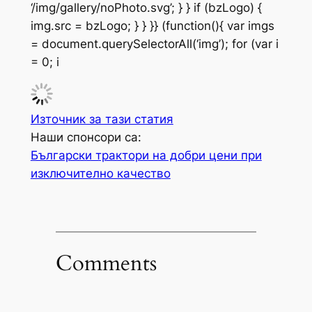
‘/img/gallery/noPhoto.svg’; } } if (bzLogo) {
img.src = bzLogo; } } }} (function(){ var imgs
= document.querySelectorAll(‘img’); for (var i
= 0; i
Източник за тази статия
Наши спонсори са:
Български трактори на добри цени при
изключително качество
Comments