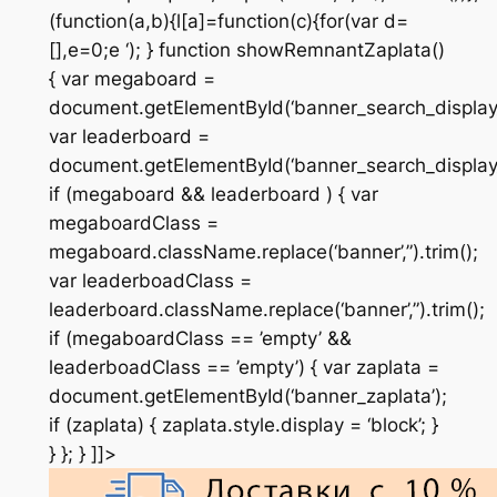
(function(a,b){l[a]=function(c){for(var d=
[],e=0;e
‘); } function showRemnantZaplata()
{ var megaboard =
document.getElementById(‘banner_search_displa
var leaderboard =
document.getElementById(‘banner_search_display
if (megaboard && leaderboard ) { var
megaboardClass =
megaboard.className.replace(‘banner’,”).trim();
var leaderboadClass =
leaderboard.className.replace(‘banner’,”).trim();
if (megaboardClass == ’empty’ &&
leaderboadClass == ’empty’) { var zaplata =
document.getElementById(‘banner_zaplata’);
if (zaplata) { zaplata.style.display = ‘block’; }
} }; } ]]>