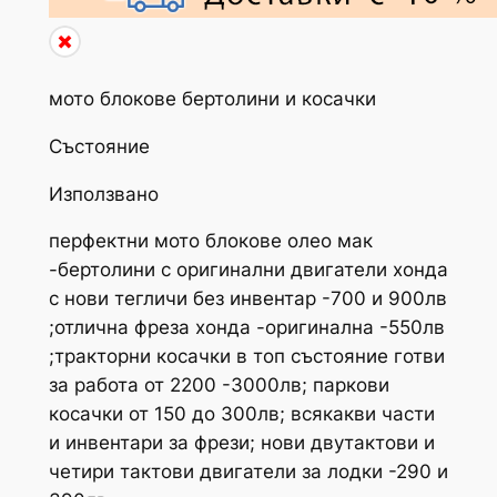
мото блокове бертолини и косачки
Състояние
Използвано
перфектни мото блокове олео мак
-бертолини с оригинални двигатели хонда
с нови тегличи без инвентар -700 и 900лв
;отлична фреза хонда -оригинална -550лв
;тракторни косачки в топ състояние готви
за работа от 2200 -3000лв; паркови
косачки от 150 до 300лв; всякакви части
и инвентари за фрези; нови двутактови и
четири тактови двигатели за лодки -290 и