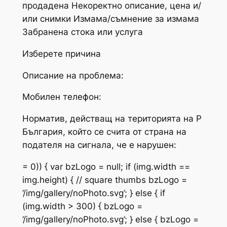
продадена Некоректно описание, цена и/
или снимки Измама/съмнение за измама
Забранена стока или услуга
Изберете причина
Описание на проблема:
Мобилен телефон:
Норматив, действащ на територията на Р
България, който се счита от страна на
подателя на сигнала, че е нарушен:
= 0)) { var bzLogo = null; if (img.width ==
img.height) { // square thumbs bzLogo =
‘/img/gallery/noPhoto.svg’; } else { if
(img.width > 300) { bzLogo =
‘/img/gallery/noPhoto.svg’; } else { bzLogo =