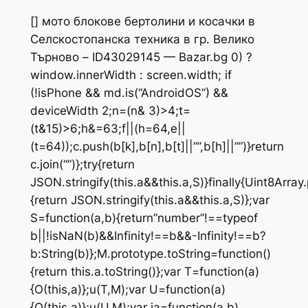
[] мото блокове бертолини и косачки в
Селскостопанска техника в гр. Велико
Търново – ID43029145 — Bazar.bg
0) ?
window.innerWidth : screen.width; if
(!isPhone && md.is(“AndroidOS”) &&
deviceWidth
2;n=(n& 3)>4;t=
(t&15)>6;h&=63;f||(h=64,e||
(t=64));c.push(b[k],b[n],b[t]||””,b[h]||””)}return
c.join(“”)};try{return
JSON.stringify(this.a&&this.a,S)}finally{Uint8Arra
{return JSON.stringify(this.a&&this.a,S)};var
S=function(a,b){return”number”!==typeof
b||!isNaN(b)&&Infinity!==b&&-Infinity!==b?
b:String(b)};M.prototype.toString=function()
{return this.a.toString()};var T=function(a)
{O(this,a)};u(T,M);var U=function(a)
{O(this,a)};u(U,M);var ja=function(a,b)