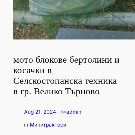
мото блокове бертолини и
косачки в
Селскостопанска техника
в гр. Велико Търново
Aug 21, 2024
—
admin
by
in
Минитрактори