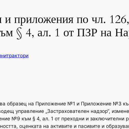
 и приложения по чл. 126, 
м § 4, ал. 1 от ПЗР на Н
нитрактори
ва образец на Приложение №1 и Приложение №3 към 
водещ управление „Застрахователен надзор“, измен
ение №9 към § 4, ал. 1 от преходни и заключителни
етността, оценката на активите и пасивите и образув