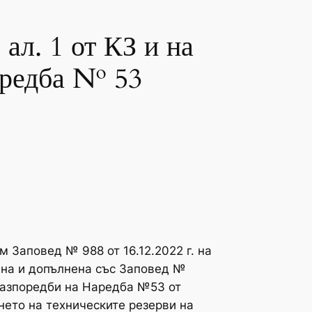
ал. 1 от КЗ и на
аредба № 53
Заповед № 988 от 16.12.2022 г. на
ена и допълнена със Заповед №
 разпоредби на Наредба №53 от
ането на техническите резерви на