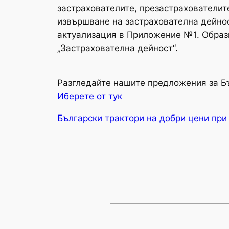
застрахователите, презастрахователит
извършване на застрахователна дейност
актуализация в Приложение №1. Образц
„Застрахователна дейност“.
Разгледайте нашите предложения за Б
Иберете от тук
Български трактори на добри цени при