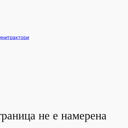
инитрактори
траница не е намерена