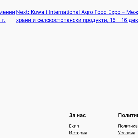
менни
Next:
Kuwait International Agro Food Expo – М
 г.
храни и селскостопански продукти, 15 – 16 дек
За нас
Полити
Екип
Политика
История
Условия