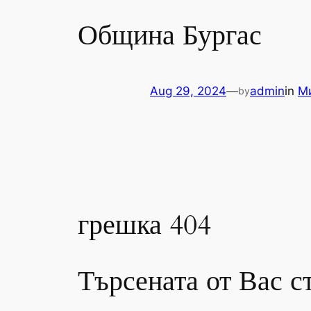
Община Бургас
Aug 29, 2024
—
admin
in
М
by
грешка 404
Търсената от Вас с