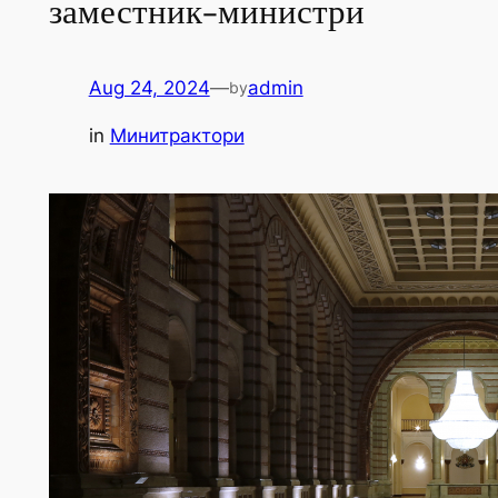
заместник-министри
Aug 24, 2024
—
admin
by
in
Минитрактори