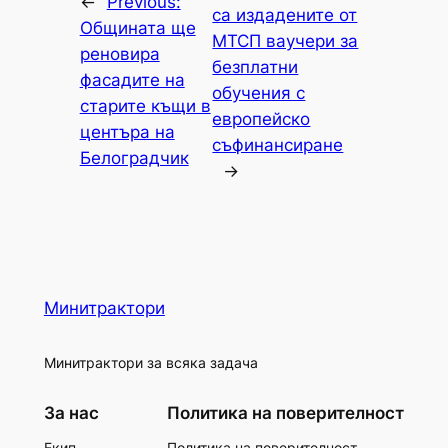
←
Previous:
са издадените от
Общината ще
МТСП ваучери за
реновира
безплатни
фасадите на
обучения с
старите къщи в
европейско
центъра на
съфинансиране
Белоградчик
→
Минитрактори
Минитрактори за всяка задача
За нас
Политика на поверителност
Екип
Политика на поверителност