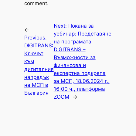
comment.
Next:
Покана за
←
уебинар: Представяне
Previous:
на програмата
DIGITRANS:
DIGITRANS –
Ключът
Възможности за
към
финансова и
дигиталния
експертна подкрепа
напредък
за МСП, 18.06.2024 г.,
на МСП в
16:00 ч., платформа
България
ZOOM
→