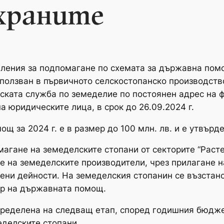
явления за подпомагане по схемата за държавна по
зползван в първичното селскостопанско производств
ската служба по земеделие по постоянен адрес на 
а юридическите лица, в срок до 26.09.2024 г.
щ за 2024 г. е в размер до 100 млн. лв. и е утвър
агане на земеделските стопани от секторите “Раст
е на земеделските производители, чрез прилагане н
ени дейности. На земеделския стопанин се възстано
р на държавната помощ.
пределена на следващ етап, според годишния бюдже
еделските стопани.