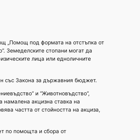
мощ „Помощ под формата на отстъпка от
о”. Земеделските стопани могат да
физическите лица или едноличните
ден със Закона за държавния бюджет.
ениевъдство” и “Животновъдство”,
а намалена акцизна ставка на
вява частта от стойността на акциза,
т по помощта и сбора от