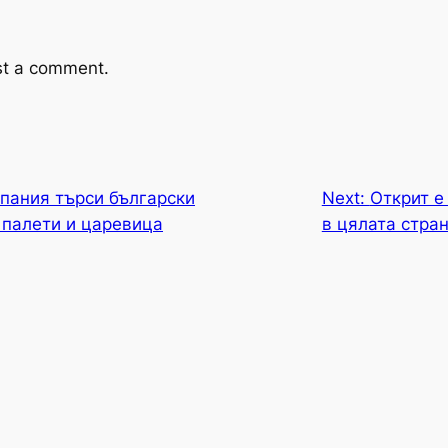
st a comment.
пания търси български
Next:
Открит е
 палети и царевица
в цялата стра