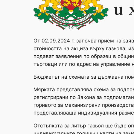
От 02.09.2024 г. започва прием на за
стойността на акциза върху газьола, и
подават заявления по образец в общин
търговци или по адрес на управление н
Бюджетът на схемата за държавна помо
Мярката представлява схема за подпом
регистрирани по Закона за подпомаган
горивото за механизирани производств
представляваща индивидуалния разме
Отстъпката за литър газьол ще бъде о
индивидуалните годишни квоти на зем