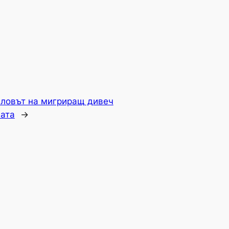
 ловът на мигриращ дивеч
ната
→