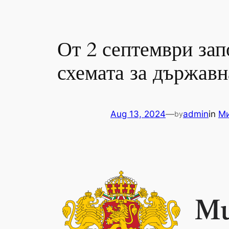
От 2 септември зап
схемата за държавн
Aug 13, 2024
—
admin
in
Ми
by