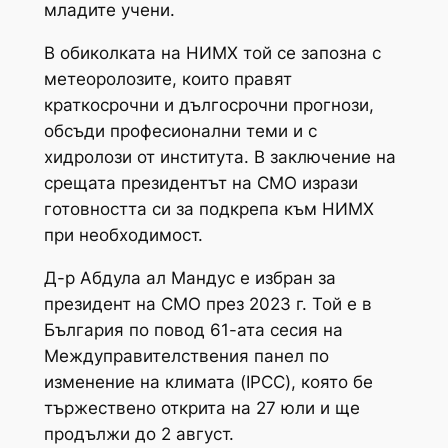
младите учени.
В обиколката на НИМХ той се запозна с
метеоролозите, които правят
краткосрочни и дългосрочни прогнози,
обсъди професионални теми и с
хидролози от института. В заключение на
срещата президентът на СМО изрази
готовността си за подкрепа към НИМХ
при необходимост.
Д-р Абдула ал Мандус е избран за
президент на СМО през 2023 г. Той е в
България по повод 61-ата сесия на
Междуправителствения панел по
изменение на климата (IPCC), която бе
тържествено открита на 27 юли и ще
продължи до 2 август.