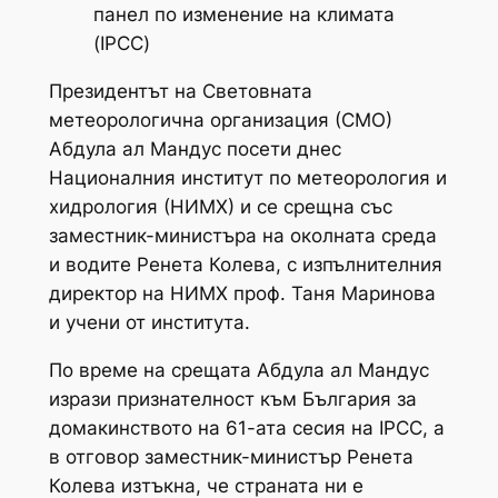
панел по изменение на климата
(IPCC)
Президентът на Световната
метеорологична организация (СМО)
Абдула ал Мандус посети днес
Националния институт по метеорология и
хидрология (НИМХ) и се срещна със
заместник-министъра на околната среда
и водите Ренета Колева, с изпълнителния
директор на НИМХ проф. Таня Маринова
и учени от института.
По време на срещата Абдула ал Мандус
изрази признателност към България за
домакинството на 61-ата сесия на IPCC, а
в отговор заместник-министър Ренета
Колева изтъкна, че страната ни е