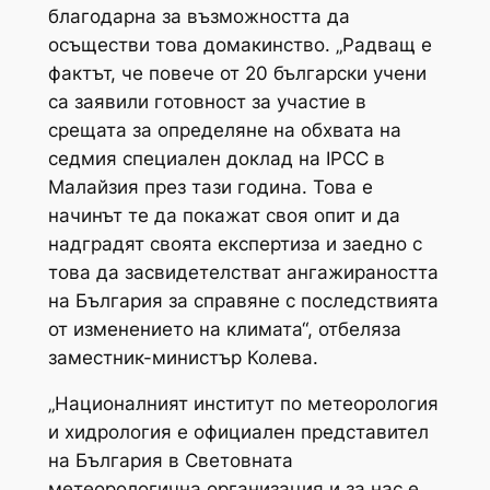
благодарна за възможността да
осъществи това домакинство. „Радващ е
фактът, че повече от 20 български учени
са заявили готовност за участие в
срещата за определяне на обхвата на
седмия специален доклад на IPCC в
Малайзия през тази година. Това е
начинът те да покажат своя опит и да
надградят своята експертиза и заедно с
това да засвидетелстват ангажираността
на България за справяне с последствията
от изменението на климата“, отбеляза
заместник-министър Колева.
„Националният институт по метеорология
и хидрология е официален представител
на България в Световната
метеорологична организация и за нас е