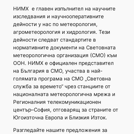
НИМХ е главен изпълнител на научните
изследвания и научнооперативните
дейности у нас по метеорология,
агрометеорология и хидрология. Тези
дейности следват стандартите в
нормативните документи на Световната
метеорологична организация (СМО) към
ООН. НИМХ е официален представител
на България в СМО,
участва в най-
голямата програма на СМО „Световна
служба за времето“ чрез станциите от
националната метеорологична мрежа и
Регионалния телекомуникационен
център–София, отговарящ за страните от
Югоизточна Европа и Близкия Изток.
Разгледайте нашите предложения за