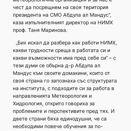
чест да посрещнем на своя територия
президента на СМО Абдула ал Мандус“,
каза изпълнителният директор на НИМХ
проф. Таня Маринова.
„Бих искал да разбера как работи НИМХ,
какви трудности среща в работата си и
какви възможности има пред себе си“ – с
тези думи се обърна д-р Абдула ал
Мандус към своите домакини, които от
своя страна го запознаха със структурата
на института, с подходите си за работа в
направленията Метеорология и
Хидрология, открито говориха за
проблемите и перспективите пред тях. И
двете страни бяха единодушни, че са
необходими повече обучения за по-