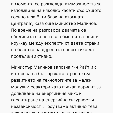
в момента се разглежда възможността за
използване на няколко касети със същото
гориво и за 6-ти блок на атомната
централа“, каза още министър Малинов.
По време на разговора двамата се
обединиха около това обменът на опит и
ноу-хау между експерти от двете страни
в областта на ядрената енергетика да
продължи активно.
Министър Малинов запозна г-н Райт и с
интереса на българската страна към
развитието на технологиите за малки
модулни реактори като гъвкав вариант за
допълване на енергийния микс и
гарантиране на енергийна сигурност и
независимост. „Проучваме активно тези
технологии и считаме, че те могат да