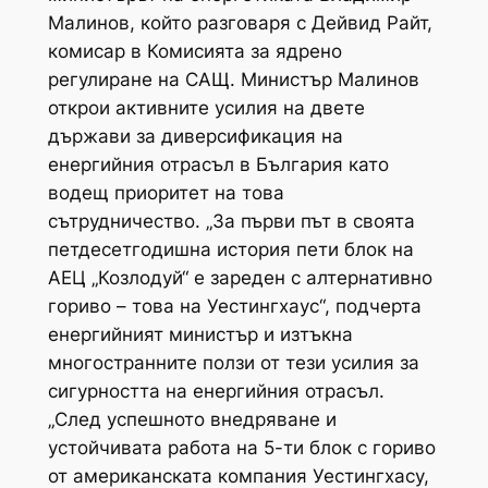
Малинов, който разговаря с Дейвид Райт,
комисар в Комисията за ядрено
регулиране на САЩ. Министър Малинов
открои активните усилия на двете
държави за диверсификация на
енергийния отрасъл в България като
водещ приоритет на това
сътрудничество. „За първи път в своята
петдесетгодишна история пети блок на
АЕЦ „Козлодуй“ е зареден с алтернативно
гориво – това на Уестингхаус“, подчерта
енергийният министър и изтъкна
многостранните ползи от тези усилия за
сигурността на енергийния отрасъл.
„След успешното внедряване и
устойчивата работа на 5-ти блок с гориво
от американската компания Уестингхасу,