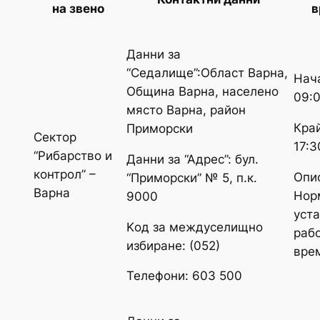
на звено
в
Данни за
“Седалище”:Област Варна,
Нач
Община Варна, населено
09:
място Варна, район
Край
Приморски
Сектор
17:3
“Рибарство и
Данни за “Адрес”: бул.
контрол” –
Опи
“Приморски” № 5, п.к.
Варна
Нор
9000
уст
Kод за междуселищно
раб
избиране: (052)
вре
Телефони: 603 500