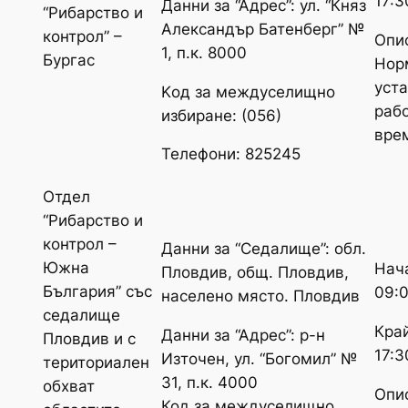
17:3
Данни за “Адрес”: ул. “Княз
“Рибарство и
Александър Батенберг” №
контрол” –
Опи
1, п.к. 8000
Бургас
Нор
уст
Kод за междуселищно
раб
избиране: (056)
вре
Телефони: 825245
Отдел
“Рибарство и
контрол –
Данни за “Седалище”: обл.
Южна
Нач
Пловдив, общ. Пловдив,
България” със
09:
населено място. Пловдив
седалище
Край
Данни за “Адрес”: р-н
Пловдив и с
17:3
Източен, ул. “Богомил” №
териториален
31, п.к. 4000
обхват
Опи
Код за междуселищно