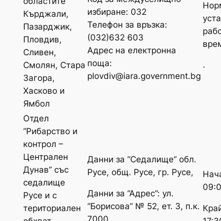
областите
Нор
избиране: 032
Кърджали,
уст
Телефон за връзка:
Пазарджик,
раб
(032)632 603
Пловдив,
вре
Адрес на електронна
Сливен,
поща:
.
Смолян, Стара
plovdiv@iara.government.bg
Загора,
Хасково и
Ямбол
Отдел
“Рибарство и
контрол –
Централен
Данни за “Седалище” обл.
Дунав” със
Русе, общ. Русе, гр. Русе,
Нач
седалище
09:
Данни за “Адрес”: ул.
Русе и с
“Борисова” № 52, ет. 3, п.к.
Край
териториален
7000
17:3