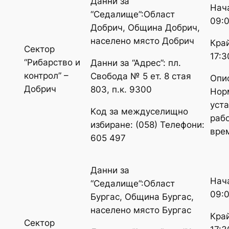
Данни за
Нач
“Седалище”:Област
09:
Добрич, Община Добрич,
населено място Добрич
Край
Сектор
17:3
“Рибарство и
Данни за “Адрес”: пл.
контрол” –
Свобода № 5 ет. 8 стая
Опи
Добрич
803, п.к. 9300
Нор
уст
Kод за междуселищно
раб
избиране: (058) Телефони:
вре
605 497
Данни за
Нач
“Седалище”:Област
09:
Бургас, Община Бургас,
населено място Бургас
Край
Сектор