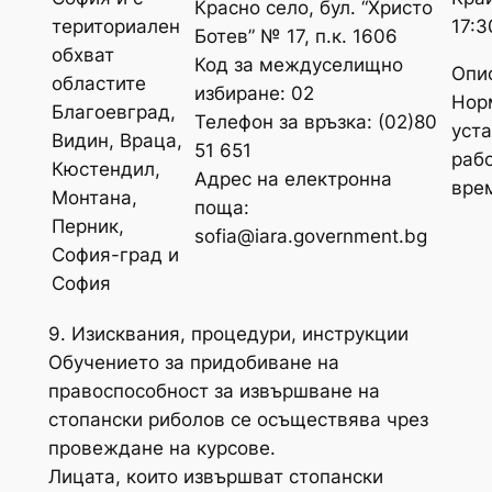
Красно село, бул. “Христо
17:3
териториален
Ботев” № 17, п.к. 1606
обхват
Код за междуселищно
Опи
областите
избиране: 02
Нор
Благоевград,
Телефон за връзка: (02)80
уст
Видин, Враца,
51 651
раб
Кюстендил,
Адрес на електронна
вре
Монтана,
поща:
Перник,
sofia@iara.government.bg
София-град и
София
9. Изисквания, процедури, инструкции
Обучението за придобиване на
правоспособност за извършване на
стопански риболов се осъществява чрез
провеждане на курсове.
Лицата, които извършват стопански