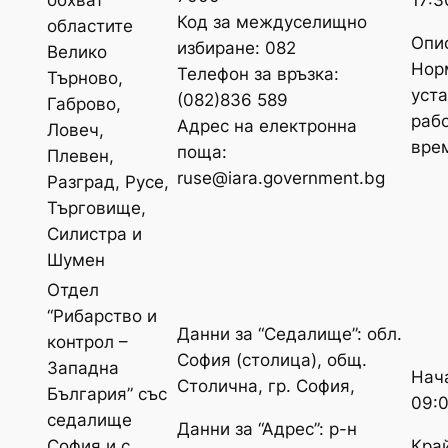
обхват
Код за междуселищно
областите
Опи
избиране: 082
Велико
Нор
Телефон за връзка:
Търново,
уст
(082)836 589
Габрово,
раб
Адрес на електронна
Ловеч,
вре
поща:
Плевен,
ruse@iara.government.bg
Разград, Русе,
Търговище,
Силистра и
Шумен
Отдел
“Рибарство и
Данни за “Седалище”: обл.
контрол –
София (столица), общ.
Западна
Нач
Столична, гр. София,
България” със
09:
седалище
Данни за “Адрес”: р-н
Край
София и с