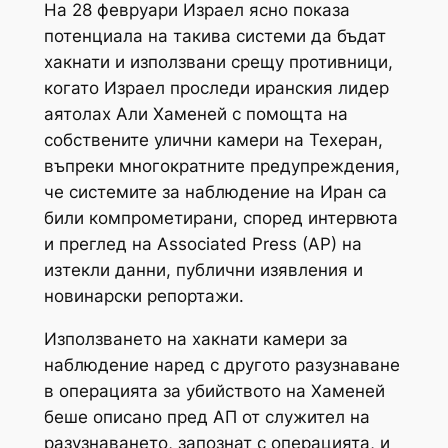
На 28 февруари Израел ясно показа
потенциала на такива системи да бъдат
хакнати и използвани срещу противници,
когато Израел проследи иранския лидер
аятолах Али Хаменей с помощта на
собствените улични камери на Техеран,
въпреки многократните предупреждения,
че системите за наблюдение на Иран са
били компрометирани, според интервюта
и преглед на Associated Press (AP) на
изтекли данни, публични изявления и
новинарски репортажи.
Използването на хакнати камери за
наблюдение наред с другото разузнаване
в операцията за убийството на Хаменей
беше описано пред АП от служител на
разузнаването, запознат с операцията, и