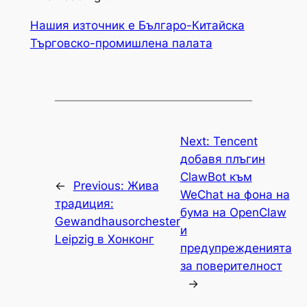
Нашия източник е Българо-Китайска
Търговско-промишлена палaта
Next:
Tencent
добавя плъгин
ClawBot към
←
Previous:
Жива
WeChat на фона на
традиция:
бума на OpenClaw
Gewandhausorchester
и
Leipzig в Хонконг
предупрежденията
за поверителност
→